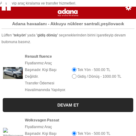
Adana vip araç kiralama ve transfer hizmetleri.
Adana havaalanı - Akkuyu nükleer santrali,yeşilovacık
Lüffen
'tekyön'
yada
'gidiş dönüş'
seçeneklerinden birini işaretleyip devam
butonuna basınız.
Renault fluence
Fiyatlarımız Araç
Başınadır. Kişi Başı
Tek Yön - 500.00 TL
Değildir.
Gidiş / Dönüş - 1000.00 TL
Transfer Ödemesi
Havalimanında Yapılıyor.
Wolksvagen Passat
Fiyatlarımız Araç
Başınadır. Kişi Başı
Tek Yön - 500.00 TL